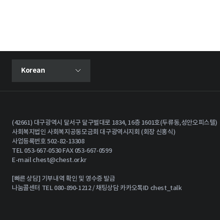
현재 선택된 언어
Korean
언어 선택 메뉴 열기
(42661) 대구광역시 달서구 달구벌대로 1834, 16층 1601호(두류동,성안오피스텔)
사회복지법인 사회복지공동모금회 대구광역시지회 (회장 신홍식)
사업등록번호 502-82-13308
TEL 053-667-0530 FAX 053-667-0599
E-mail
chest@chest.or.kr
[빠른 상담] 기부내역 확인 및 영수증 발급
나눔콜센터 TEL 080-890-1212 / 채팅상담 카카오톡ID chest_talk