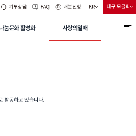
현재 선택된 언어
대구 모금회
KR
기부상담
FAQ
배분신청
지회 선
현재 선
언어 선택 메뉴 열기
나눔문화 활성화
사랑의열매
전
대사로 활동하고 있습니다.