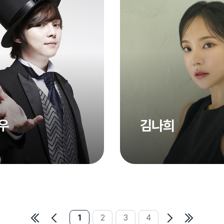
우
김나희
1
2
3
4