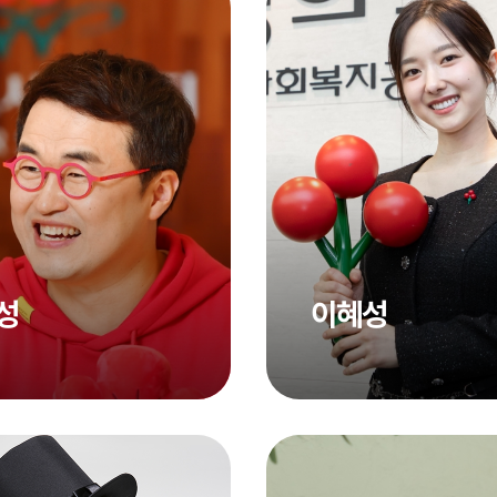
성
이혜성