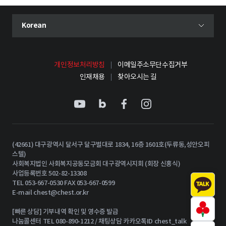
현재 선택된 언어
Korean
언어 선택 메뉴 열기
개인정보처리방침
이메일주소무단수집거부
인재채용
찾아오시는 길
(42661) 대구광역시 달서구 달구벌대로 1834, 16층 1601호(두류동,성안오피
스텔)
사회복지법인 사회복지공동모금회 대구광역시지회 (회장 신홍식)
사업등록번호 502-82-13308
TEL 053-667-0530 FAX 053-667-0599
E-mail
chest@chest.or.kr
[빠른 상담] 기부내역 확인 및 영수증 발급
나눔콜센터 TEL 080-890-1212 / 채팅상담 카카오톡ID chest_talk